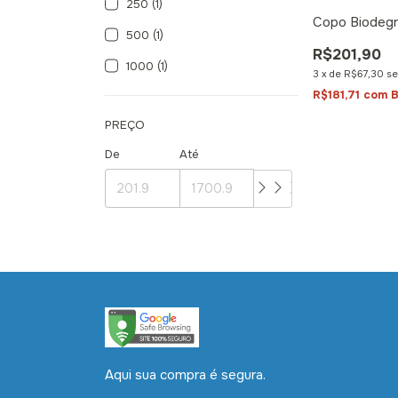
250 (1)
Copo Biodegr
500 (1)
R$201,90
1000 (1)
3
x
de
R$67,30
se
R$181,71
com
B
PREÇO
De
Até
Aqui sua compra é segura.