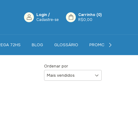
Login
/
Carrinho
(
0
)
Cadastre-se
R$0,00
REGA 72HS
BLOG
GLOSSÁRIO
PROMOÇÕES
CON
Ordenar por