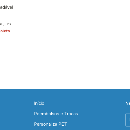
adável
m juros
oleto
Início
N
Reembolsos e Trocas
Personaliza PET