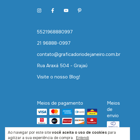
5521968880997
21 96888-0997
contato@graficadoriodejaneiro.com.br
Rua Araxá 504 - Grajaú
Visite o nosso Blog!
Meios de pagamento
Meios
de
envio
Ao navegar por este site
você aceita o uso de cookies
para
agilizar a sua experiência de compra.
Entendi