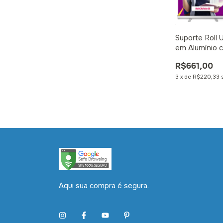
Suporte Roll 
em Alumínio 
impresso
R$661,00
3
x
de
R$220,33
Aqui sua compra é segura.