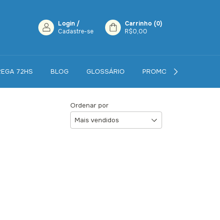
Login
/
Carrinho
(
0
)
Cadastre-se
R$0,00
REGA 72HS
BLOG
GLOSSÁRIO
PROMOÇÕES
CON
Ordenar por