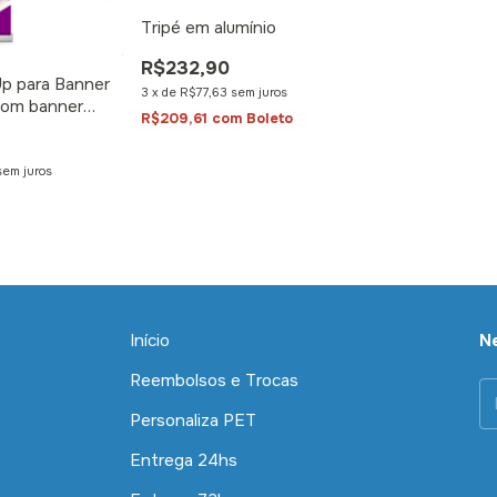
Tripé em alumínio
R$232,90
Up para Banner
3
x
de
R$77,63
sem juros
com banner
R$209,61
com
Boleto
sem juros
Início
N
Reembolsos e Trocas
Personaliza PET
Entrega 24hs