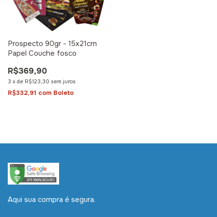
Prospecto 90gr - 15x21cm
Papel Couche fosco
R$369,90
3
x
de
R$123,30
sem juros
R$332,91
com
Boleto
Aqui sua compra é segura.